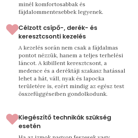
minél komfortosabbak és
fájdalommentesebbek legyenek.
Célzott csípő-, derék- és
keresztcsonti kezelés
A kezelés során nem csak a fájdalmas
pontot nézzük, hanem a teljes terhelési
láncot. A kibillent keresztcsont, a
medence és a deréktáji szakasz hatással
lehet a hát, váll, nyak és lapocka
területére is, ezért mindig az egész test
összefüggéseiben gondolkodunk.
Kiegészítő technikák szükség
esetén
Ha az izmok nagyon feszesek vagy