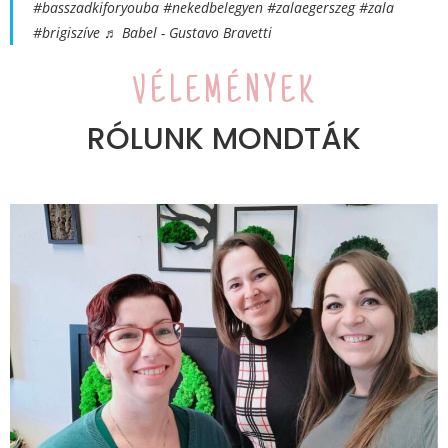
#basszadkiforyouba
#nekedbelegyen
#zalaegerszeg
#zala
#brigiszíve
♬ Babel - Gustavo Bravetti
VÉLEMÉNYEK
RÓLUNK MONDTÁK