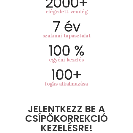
2000
+
elégedett vendég
7
 év
szakmai tapasztalat
100
 %
egyéni kezelés
100
+
fogás alkalmazása
JELENTKEZZ BE A
CSÍPŐKORREKCIÓ
KEZELÉSRE!