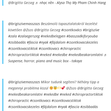
@Brigitta Gecseg
♬ nhạc nền - Alysa Thọ My Pham Chinh Hang
@brigiszivemasszazs
Beszámoló tapasztalatokról kezelést
követően @Zozo @Brigitta Gecseg
#csontkovács
#brigiszíve
#zala
#zalaegerszeg
#nekedbelegyen
#basszadkiforyouba
#zsibbadás
#fascia
#nyak
#fájdalom
#csontkovacskezeles
#csontkovacstiktok
#csontkovacs
#chiropractic
#chiropractortiktok
#neked
#nekedbe
#nekedbeakaromlatni
♬
Suspense, horror, piano and music box - takaya
@brigiszivemasszazs
Mikor tudunk segíteni? Néhány tipp a
megannyi probléma közül
@Zozo @Brigitta Gecseg
#nekedbeakaromlatni
#nekedbe
#neked
#chiropractortiktok
#chiropractic
#csontkovacs
#csontkovacstiktok
#csontkovacskezeles
#fájdalom
#nyak
#fascia
#zsibbadás