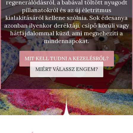
regenerálódásról, a babával töltött nyugodt
pillanatokról és az új életritmus
kialakításáról kellene szólnia. Sok édesanya
azonban ilyenkor deréktáji, csípő körüli vagy
hátfájdalommal küzd, ami megnehezíti a
mindennapokat.
MIT KELL TUDNI A KEZELÉSRŐL?
MIÉRT VÁLASSZ ENGEM?