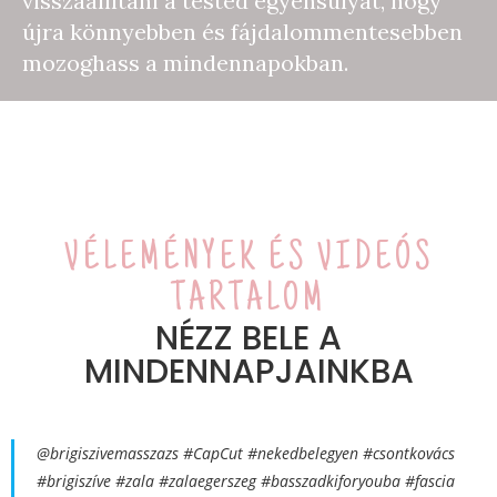
visszaállítani a tested egyensúlyát, hogy
újra könnyebben és fájdalommentesebben
mozoghass a mindennapokban.
VÉLEMÉNYEK ÉS VIDEÓS
TARTALOM
NÉZZ BELE A
MINDENNAPJAINKBA
@brigiszivemasszazs
#CapCut
#nekedbelegyen
#csontkovács
#brigiszíve
#zala
#zalaegerszeg
#basszadkiforyouba
#fascia