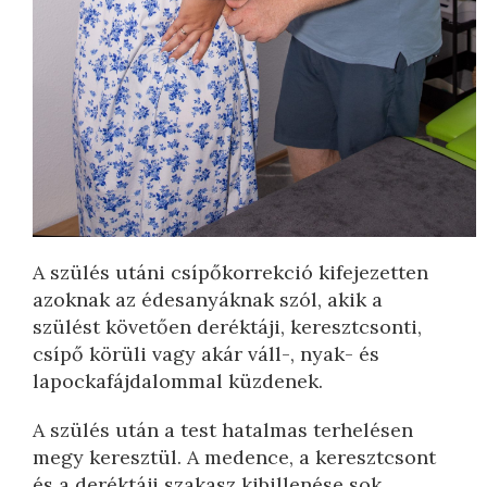
A szülés utáni csípőkorrekció kifejezetten
azoknak az édesanyáknak szól, akik a
szülést követően deréktáji, keresztcsonti,
csípő körüli vagy akár váll-, nyak- és
lapockafájdalommal küzdenek.
A szülés után a test hatalmas terhelésen
megy keresztül. A medence, a keresztcsont
és a deréktáji szakasz kibillenése sok