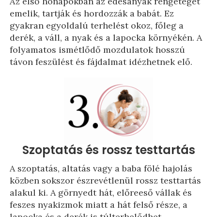
Az első hónapokban az édesanyák rengeteget
emelik, tartják és hordozzák a babát. Ez
gyakran egyoldalú terhelést okoz, főleg a
derék, a váll, a nyak és a lapocka környékén. A
folyamatos ismétlődő mozdulatok hosszú
távon feszülést és fájdalmat idézhetnek elő.
Szoptatás és rossz testtartás
A szoptatás, altatás vagy a baba fölé hajolás
közben sokszor észrevétlenül rossz testtartás
alakul ki. A görnyedt hát, előreeső vállak és
feszes nyakizmok miatt a hát felső része, a
lapocka és a derék is túlterhelődhet.