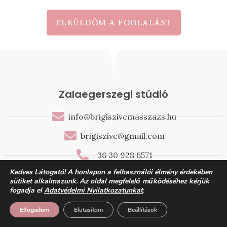
ELKÜLDÖM A FOGLALÁST
Zalaegerszegi stúdió
info@brigiszivemasszazs.hu
brigiszive@gmail.com
+36 30 928 8571
Kedves Látogató! A honlapon a felhasználói élmény érdekében
8900 Zalaegerszeg, Ady Endre utca 31. - Iparosok
sütiket alkalmazunk. Az oldal megfelelő működéséhez kérjük
házában 1. emelet
fogadja el
Adatvédelmi Nyilatkozatunkat
.
Sárvári stúdió
Elfogadom
Elutasítom
Beállítások
brigiszive3@gmail.com